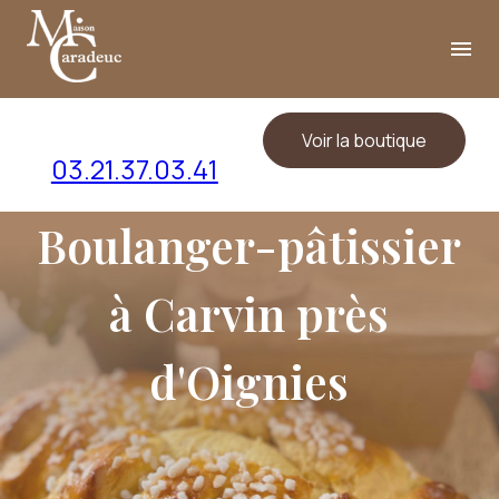
Panneau de gestion des cookies
menu
Voir la boutique
03.21.37.03.41
Boulanger-pâtissier
à Carvin près
d'Oignies