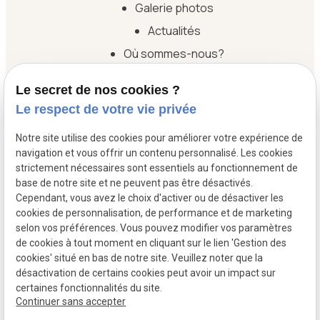
Galerie photos
Actualités
Où sommes-nous?
Contact
Le secret de nos cookies ?
Le respect de votre vie privée
Boulangerie
Pâtisserie
Notre site utilise des cookies pour améliorer votre expérience de
navigation et vous offrir un contenu personnalisé. Les cookies
Viennoiserie
strictement nécessaires sont essentiels au fonctionnement de
base de notre site et ne peuvent pas être désactivés.
Traiteur
Cependant, vous avez le choix d'activer ou de désactiver les
Événements
cookies de personnalisation, de performance et de marketing
selon vos préférences. Vous pouvez modifier vos paramètres
de cookies à tout moment en cliquant sur le lien 'Gestion des
SIRET :
Mentions légales
cookies' situé en bas de notre site. Veuillez noter que la
39130270000011
désactivation de certains cookies peut avoir un impact sur
certaines fonctionnalités du site.
Politique de
Plan du site
Gestion des
Continuer sans accepter
confidentialité
cookies